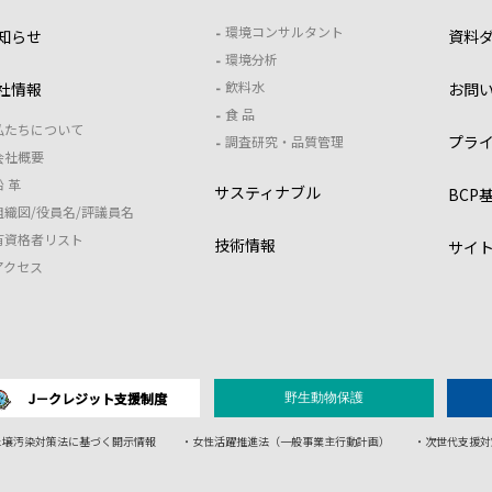
環境コンサルタント
知らせ
資料
環境分析
飲料水
社情報
お問
食 品
私たちについて
プラ
調査研究・品質管理
会社概要
沿 革
サスティナブル
BCP
組織図/役員名/評議員名
有資格者リスト
技術情報
サイ
アクセス
J－クレジット支援制度
野生動物保護
土壌汚染対策法に基づく開示情報
・女性活躍推進法（一般事業主行動計画）
・次世代支援対