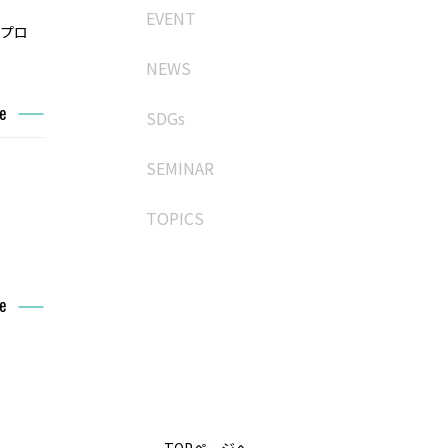
EVENT
成プロ
NEWS
e
SDGs
SEMINAR
TOPICS
e