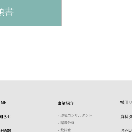
頼書
OME
採用
事業紹介
環境コンサルタント
知らせ
資料
環境分析
飲料水
社情報
お問