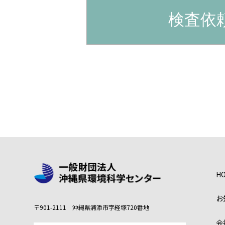
検査依
H
お
〒901-2111 沖縄県浦添市字経塚720番地
会