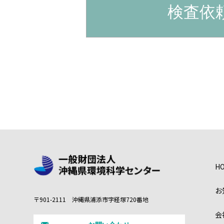
検査依
H
お
〒901-2111 沖縄県浦添市字経塚720番地
会