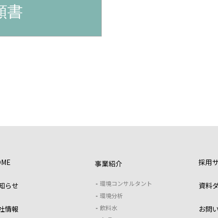
頼書
OME
採用
事業紹介
環境コンサルタント
知らせ
資料
環境分析
飲料水
社情報
お問