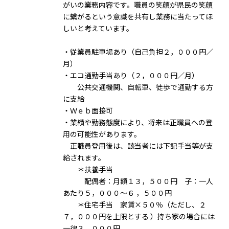
がいの業務内容です。職員の笑顔が県民の笑顔
に繋がるという意識を共有し業務に当たってほ
しいと考えています。
・従業員駐車場あり（自己負担２，０００円／
月）
・エコ通勤手当あり（２，０００円／月）
公共交通機関、自転車、徒歩で通勤する方
に支給
・Ｗｅｂ面接可
・業績や勤務態度により、将来は正職員への登
用の可能性があります。
正職員登用後は、該当者には下記手当等が支
給されます。
＊扶養手当
配偶者：月額１３，５００円 子：一人
あたり５，０００〜６ ，５００円
＊住宅手当 家賃×５０％（ただし、２
７，０００円を上限とする ）持ち家の場合には
一律３，０００円