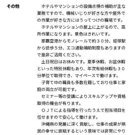
その他
ホテルやマンションの設備点検の補助が主な
業務ですので、機械いじりが好きな方や屋外で
の作業が好きな方にはうってつけの職場です。
ホテルやマンションの屋上に上がるので、高
所作業になります。景色はきれいです。
那覇空港からモノレールで約３０分、経塚駅
から徒歩５分、エコ通勤補助制度もありますの
で是非ご活用ください。
土日祝日はお休みです。夏季休暇、お盆休暇
といった特別休暇もあり、年次有給休暇も３０
分単位で取得でき、マイペースで働けます。
子育て中の職員も多数在籍しており仕事と家
庭の両立が可能です。
セミナー等の受講によりスキルアップや資格
取得の機会が有ります。
ＯＪＴによる指導を行ったうえで担当項目を
任せますので安心して働けます。
沖縄県の発展に深く貢献し、仕事の成果が県
民の幸せに直結するという意味では非常にやり