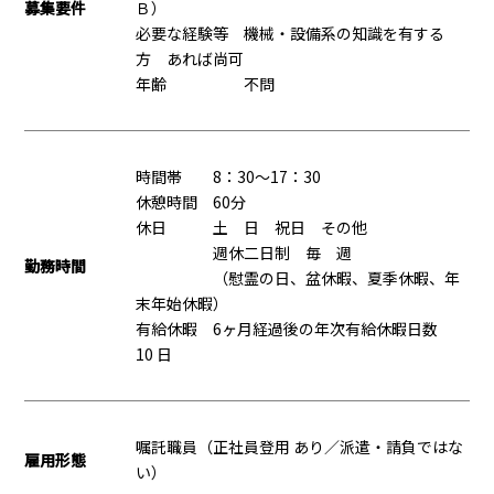
募集要件
Ｂ）
必要な経験等 機械・設備系の知識を有する
方 あれば尚可
年齢 不問
時間帯 8：30～17：30
休憩時間 60分
休日 土 日 祝日 その他
週休二日制 毎 週
勤務時間
（慰霊の日、盆休暇、夏季休暇、年
末年始休暇）
有給休暇 6ヶ月経過後の年次有給休暇日数
10 日
嘱託職員（正社員登用 あり／派遣・請負ではな
雇用形態
い）